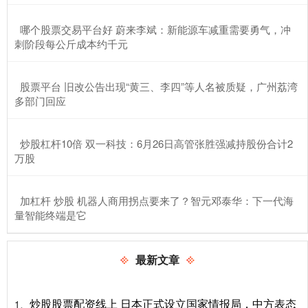
​哪个股票交易平台好 蔚来李斌：新能源车减重需要勇气，冲
刺阶段每公斤成本约千元
​股票平台 旧改公告出现“黄三、李四”等人名被质疑，广州荔湾
多部门回应
​炒股杠杆10倍 双一科技：6月26日高管张胜强减持股份合计2
万股
​加杠杆 炒股 机器人商用拐点要来了？智元邓泰华：下一代海
量智能终端是它
最新文章
炒股股票配资线上 日本正式设立国家情报局，中方表态
1、