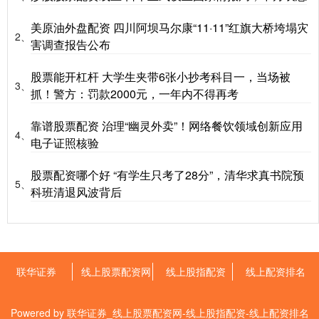
美原油外盘配资 四川阿坝马尔康“11·11”红旗大桥垮塌灾
2、
害调查报告公布
股票能开杠杆 大学生夹带6张小抄考科目一，当场被
3、
抓！警方：罚款2000元，一年内不得再考
靠谱股票配资 治理“幽灵外卖”！网络餐饮领域创新应用
4、
电子证照核验
股票配资哪个好 “有学生只考了28分”，清华求真书院预
5、
科班清退风波背后
联华证券
线上股票配资网
线上股指配资
线上配资排名
Powered by
联华证券_线上股票配资网-线上股指配资-线上配资排名