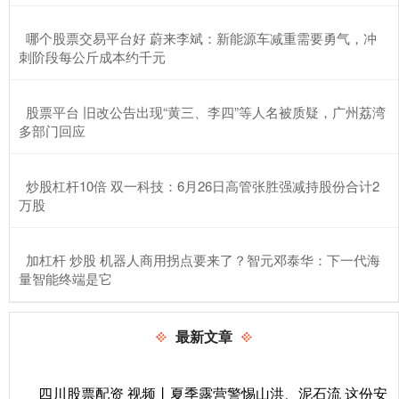
​哪个股票交易平台好 蔚来李斌：新能源车减重需要勇气，冲
刺阶段每公斤成本约千元
​股票平台 旧改公告出现“黄三、李四”等人名被质疑，广州荔湾
多部门回应
​炒股杠杆10倍 双一科技：6月26日高管张胜强减持股份合计2
万股
​加杠杆 炒股 机器人商用拐点要来了？智元邓泰华：下一代海
量智能终端是它
最新文章
四川股票配资 视频丨夏季露营警惕山洪、泥石流 这份安