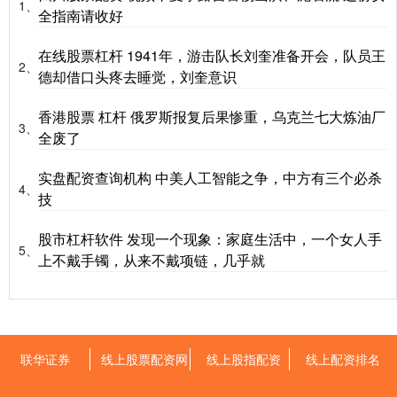
1、
全指南请收好
在线股票杠杆 1941年，游击队长刘奎准备开会，队员王
2、
德却借口头疼去睡觉，刘奎意识
香港股票 杠杆 俄罗斯报复后果惨重，乌克兰七大炼油厂
3、
全废了
实盘配资查询机构 中美人工智能之争，中方有三个必杀
4、
技
股市杠杆软件 发现一个现象：家庭生活中，一个女人手
5、
上不戴手镯，从来不戴项链，几乎就
联华证券
线上股票配资网
线上股指配资
线上配资排名