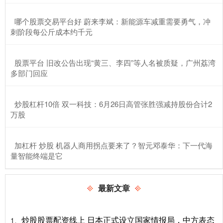
​哪个股票交易平台好 蔚来李斌：新能源车减重需要勇气，冲
刺阶段每公斤成本约千元
​股票平台 旧改公告出现“黄三、李四”等人名被质疑，广州荔湾
多部门回应
​炒股杠杆10倍 双一科技：6月26日高管张胜强减持股份合计2
万股
​加杠杆 炒股 机器人商用拐点要来了？智元邓泰华：下一代海
量智能终端是它
最新文章
炒股股票配资线上 日本正式设立国家情报局，中方表态
1、