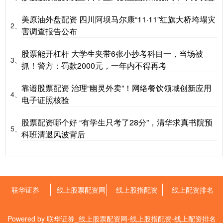
美原油外盘配资 四川阿坝马尔康“11·11”红旗大桥垮塌灾
2、
害调查报告公布
股票能开杠杆 大学生夹带6张小抄考科目一，当场被
3、
抓！警方：罚款2000元，一年内不得再考
靠谱股票配资 治理“幽灵外卖”！网络餐饮领域创新应用
4、
电子证照核验
股票配资哪个好 “有学生只考了28分”，清华求真书院预
5、
科班清退风波背后
联华证券
线上股票配资网
线上股指配资
线上配资排名
Powered by
联华证券_线上股票配资网-线上股指配资-线上配资排名