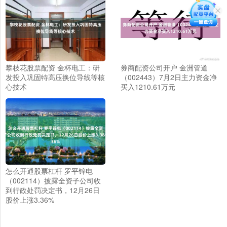
攀枝花股票配资 金杯电工：研
券商配资公司开户 金洲管道
发投入巩固特高压换位导线等核
（002443）7月2日主力资金净
心技术
买入1210.61万元
怎么开通股票杠杆 罗平锌电
（002114）披露全资子公司收
到行政处罚决定书，12月26日
股价上涨3.36%