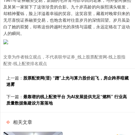
1961年证券融资交易，新婚的毛岸青与邵华回到老家，与外婆向振熙
及舅舅一家留下了这张珍贵的合影。九十岁高龄的向振熙满头银发，
却精神矍铄，脸上洋溢着幸福的笑容。这笑容里，藏着对晚辈归来的
无尽喜悦证券融资交易，也饱含着对往昔岁月的深情回望。岁月虽染
白了她的双鬓，却将这份跨越时光的亲情与温暖，永远定格在了这动
人的瞬间。
文章为作者独立观点，不代表联华证券_线上股票配资网-线上股指
配资-线上配资排名观点
上一篇：
股票配资网(晋) “蹭”上光与算力股价起飞，房企跨界暗藏
迷雾
下一篇：
最靠谱的线上配资平台 为AI发展提供充足“燃料” 行业高
质量数据集建设方案落地
相关文章