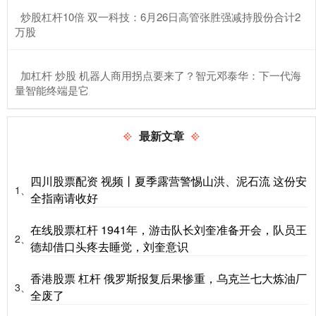
​炒股杠杆10倍 双一科技：6月26日高管张胜强减持股份合计2
万股
​加杠杆 炒股 机器人商用拐点要来了？智元邓泰华：下一代海
量智能终端是它
最新文章
四川股票配资 视频丨夏季露营警惕山洪、泥石流 这份安
1、
全指南请收好
在线股票杠杆 1941年，游击队长刘奎准备开会，队员王
2、
德却借口头疼去睡觉，刘奎意识
香港股票 杠杆 俄罗斯报复后果惨重，乌克兰七大炼油厂
3、
全废了