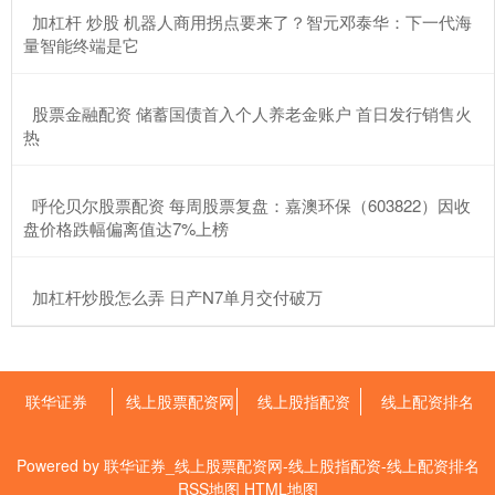
​加杠杆 炒股 机器人商用拐点要来了？智元邓泰华：下一代海
量智能终端是它
​股票金融配资 储蓄国债首入个人养老金账户 首日发行销售火
热
​呼伦贝尔股票配资 每周股票复盘：嘉澳环保（603822）因收
盘价格跌幅偏离值达7%上榜
​加杠杆炒股怎么弄 日产N7单月交付破万
联华证券
线上股票配资网
线上股指配资
线上配资排名
Powered by
联华证券_线上股票配资网-线上股指配资-线上配资排名
RSS地图
HTML地图