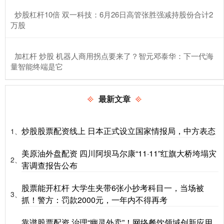
​炒股杠杆10倍 双一科技：6月26日高管张胜强减持股份合计2
万股
​加杠杆 炒股 机器人商用拐点要来了？智元邓泰华：下一代海
量智能终端是它
最新文章
炒股股票配资线上 日本正式设立国家情报局，中方表态
1、
美原油外盘配资 四川阿坝马尔康“11·11”红旗大桥垮塌灾
2、
害调查报告公布
股票能开杠杆 大学生夹带6张小抄考科目一，当场被
3、
抓！警方：罚款2000元，一年内不得再考
靠谱股票配资 治理“幽灵外卖”！网络餐饮领域创新应用