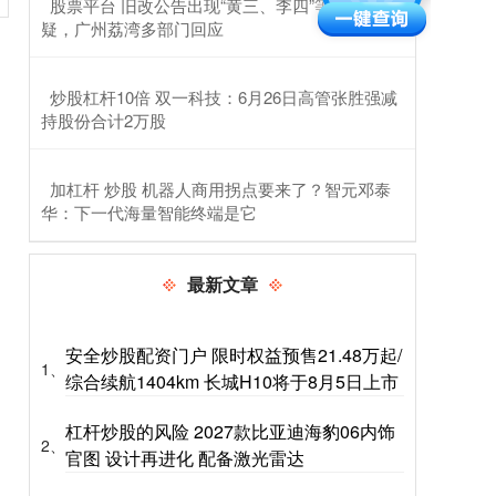
​股票平台 旧改公告出现“黄三、李四”等人名被质
疑，广州荔湾多部门回应
​炒股杠杆10倍 双一科技：6月26日高管张胜强减
持股份合计2万股
​加杠杆 炒股 机器人商用拐点要来了？智元邓泰
华：下一代海量智能终端是它
最新文章
安全炒股配资门户 限时权益预售21.48万起/
1、
综合续航1404km 长城H10将于8月5日上市
杠杆炒股的风险 2027款比亚迪海豹06内饰
2、
官图 设计再进化 配备激光雷达