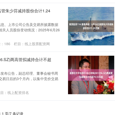
高管朱少芬减持股份合计1.24
信息、上市公司公告及交易所披露数据
相关人员股份变动情况：2025年6月26
读：
186
栏目：
线上股票配资网
96.SZ)两高管拟减持合计不超
.SZ)发布公告，副总经理、董事会秘书周
交易日后的3个月内，以集中竞价交易
目：
线上配资排名
 1 页/7 条记录