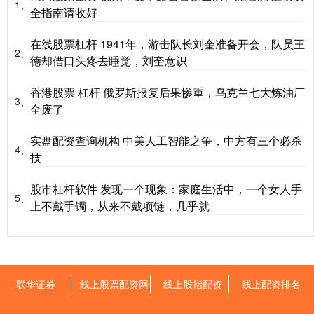
1、
全指南请收好
在线股票杠杆 1941年，游击队长刘奎准备开会，队员王
2、
德却借口头疼去睡觉，刘奎意识
香港股票 杠杆 俄罗斯报复后果惨重，乌克兰七大炼油厂
3、
全废了
实盘配资查询机构 中美人工智能之争，中方有三个必杀
4、
技
股市杠杆软件 发现一个现象：家庭生活中，一个女人手
5、
上不戴手镯，从来不戴项链，几乎就
联华证券
线上股票配资网
线上股指配资
线上配资排名