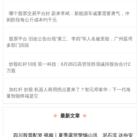
​哪个股票交易平台好 蔚来李斌：新能源车减重需要勇气，冲
刺阶段每公斤成本约千元
​股票平台 旧改公告出现“黄三、李四”等人名被质疑，广州荔湾
多部门回应
​炒股杠杆10倍 双一科技：6月26日高管张胜强减持股份合计2
万股
​加杠杆 炒股 机器人商用拐点要来了？智元邓泰华：下一代海
量智能终端是它
最新文章
四川股票配资 视频丨夏季露营警惕山洪、泥石流 这份安