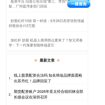
​股票平台 旧改公告出现“黄三、李四”等人名被质
疑，广州荔湾多部门回应
​炒股杠杆10倍 双一科技：6月26日高管张胜强减
持股份合计2万股
​加杠杆 炒股 机器人商用拐点要来了？智元邓泰
华：下一代海量智能终端是它
最新文章
线上股票配资合法吗 知名韩妆品牌面霜检
1、
出苏丹红！品牌回应了
期货配资账户 2026年亚太经合组织林业部
2、
长级会议在深圳召开